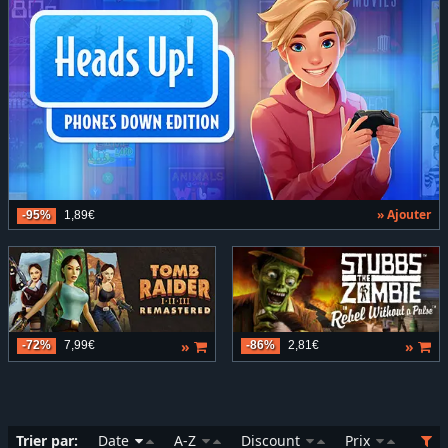
» Ajouter
-95%
1,89€
»
»
-72%
7,99€
-86%
2,81€
Trier par:
Date
A-Z
Discount
Prix