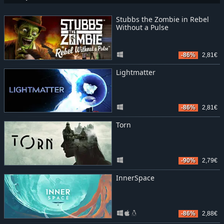
Stubbs the Zombie in Rebel
Without a Pulse
-86%
2,81€
Lightmatter
-86%
2,81€
Torn
-90%
2,79€
InnerSpace
-86%
2,88€