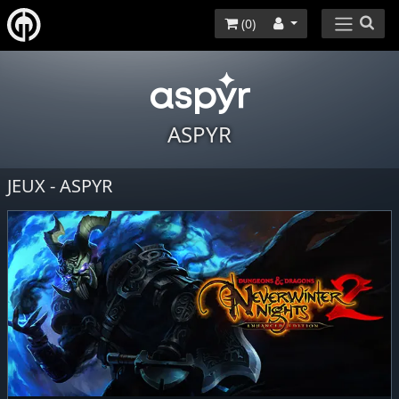
(
0
)
ASPYR
JEUX - ASPYR