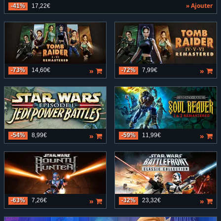
» Ajouter
-41%
17,22€
»
»
-73%
14,60€
-72%
7,99€
»
»
-54%
8,99€
-59%
11,99€
»
»
-63%
7,26€
-32%
23,32€