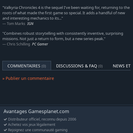
pourrez également affronter la menace impériale avec encore
"Valkyria Chronicles 4 is the sequel I've been waiting for, returning to the
plus unités et sur des cartes plus grandes que jamais !
roots of what made the first game so special. It adds a handful of new
and interesting mechanics to its..."
Graphismes CANVAS
Tom Marks
IGN
Le style visuel à main levée si typique de la série revient plus
beau que jamais pour ce nouveau chapitre. S'inspirant de
"Combines robust storytelling with consistently inventive, surprising
l'aquarelle, le moteur graphique CANVAS mêle éléments visuels
missions. Not just a return to form, but a new series peak."
réalistes et imaginaires pour créer un univers vibrant
Chris Schilling
PC Gamer
d'émotions et de couleurs. L'aventure de l'escadron E se dévoile
sous vos yeux à la manière d'une peinture interactive !
COMMENTAIRES
DISCUSSIONS & FAQ
NEWS ET 
(0)
(0)
Le retour d'un compositeur de légende
L'illustre compositeur de la série des Valkyria Chronicles, Hitoshi
» Publier un commentaire
Sakimoto, revient avec une nouvelle bande originale orchestrale
afin d'apporter sa touche d'émotion au jeu.
Optimisé pour PC
Résolution 4K, commandes de la souris et du
clavier personnalisables, compatibilité avec les écrans ultra-
larges. Inclus également des trophées et des cartes à échanger
Avantages Gamesplanet.com
sur Steam.
Distributeur officiel, reconnu depuis 2006
Achetez vos jeux légalement
Rejoignez une communauté gaming