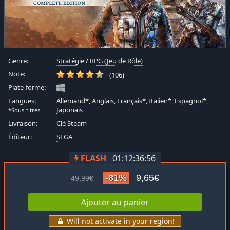
Genre:
Stratégie
/
RPG (Jeu de Rôle)
Note:
(106)
Plate-forme:
Langues:
Allemand*, Anglais, Français*, Italien*, Espagnol*,
Japonais
*Sous-titres
Livraison:
Clé Steam
Éditeur:
SEGA
FLASH
01:12:36:55
-81%
9,65€
49,99€
Ajouter au panier
Will not activate in your region!