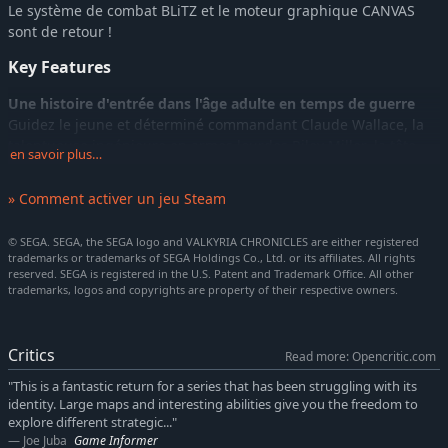
Le système de combat BLiTZ et le moteur graphique CANVAS
sont de retour !
Key Features
Une histoire d'entrée dans l'âge adulte en temps de guerre
Guidez le jeune et déterminé commandant Claude Wallace, la
talentueuse ingénieure en armes lourdes Riley Miller, la tête
en savoir plus…
brûlée darcsen Raz, la sniper au sang-froid Kai Schulen et leurs
compagnons tout au long de leur aventure. Ensemble, ils
» Comment activer un jeu Steam
devront affronter la dure réalité de la guerre. Les liens d'amitié
de l'Escadron E pourront-ils survivre aux batailles glacées qui
© SEGA. SEGA, the SEGA logo and VALKYRIA CHRONICLES are either registered
les attendent ?
trademarks or trademarks of SEGA Holdings Co., Ltd. or its affiliates. All rights
reserved. SEGA is registered in the U.S. Patent and Trademark Office. All other
Le système de combat BliTZ nouvelle génération
trademarks, logos and copyrights are property of their respective owners.
Combinant stratégie au tour par tour, jeu de rôle et jeu de tir en
temps réel à la 3e personne, la nouvelle génération du système
de combat BLiTZ part à l'assaut du champ de bataille. Celui-ci
Critics
Read more: Opencritic.com
vous propose une nouvelle classe, Grenadier, de nombreuses
"This is a fantastic return for a series that has been struggling with its
options de soutien offensif et défensif avec le cuirassé, la
identity. Large maps and interesting abilities give you the freedom to
possibilité pour une unité d'effectuer une action de « dernière
explore different strategic..."
défense » avant de mourir, et plus encore. En prime, vous
Joe Juba
Game Informer