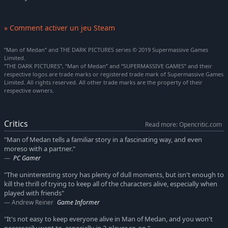
» Comment activer un jeu Steam
“Man of Medan” and THE DARK PICTURES series © 2019 Supermassive Games
Limited.
“THE DARK PICTURES”, “Man of Medan” and “SUPERMASSIVE GAMES” and their
respective logos are trade marks or registered trade mark of Supermassive Games
Limited. All rights reserved. All other trade marks are the property of their
respective owners.
Critics
Read more: Opencritic.com
"Man of Medan tells a familiar story in a fascinating way, and even
moreso with a partner."
PC Gamer
"The uninteresting story has plenty of dull moments, but isn't enough to
kill the thrill of trying to keep all of the characters alive, especially when
played with friends"
Andrew Reiner
Game Informer
"It's not easy to keep everyone alive in Man of Medan, and you won't