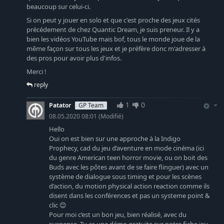
beaucoup sur celui-ci.
Si on peut y jouer en solo et que c'est proche des jeux cités
précédement de chez Quantic Dream, je suis preneur. Il y a
bien les vidéos YouTube mais bof, tous le monde joue de la
même façon sur tous les jeux et je préfère donc m'adresser à
des pros pour avoir plus d'infos.
Merci !
reply
1
0
Patator
GP Team
08.05.2020 08:01
(Modifié)
Hello
Oui on est bien sur une approche à la Indigo
Prophecy, cad du jeu d’aventure en mode cinéma (ici
du genre American teen horror movie, ou on boit des
Buds avec les pôtes avant de se faire flinguer) avec un
système de dialogue sous timing et pour les scènes
d’action, du motion physical action reaction comme ils
disent dans les conférences et pas un systeme point &
clic 😊
Pour moi c’est un bon jeu, bien réalisé, avec du