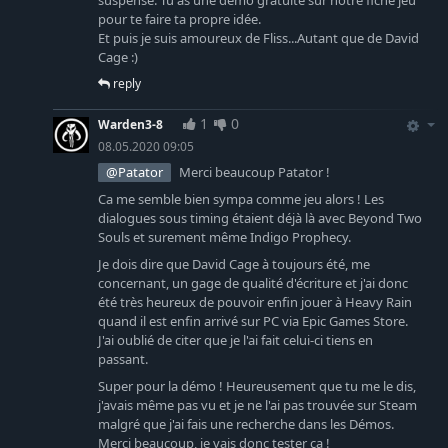
suspense. Tu as une démo gratuite sur notre fiche jeu
pour te faire ta propre idée.
Et puis je suis amoureux de Fliss...Autant que de David
Cage :)
reply
1
0
Warden3-8
08.05.2020 09:05
@Patator
Merci beaucoup Patator !
Ca me semble bien sympa comme jeu alors ! Les
dialogues sous timing étaient déjà là avec Beyond Two
Souls et surement même Indigo Prophecy.
Je dois dire que David Cage à toujours été, me
concernant, un gage de qualité d'écriture et j'ai donc
été très heureux de pouvoir enfin jouer à Heavy Rain
quand il est enfin arrivé sur PC via Epic Games Store.
J'ai oublié de citer que je l'ai fait celui-ci tiens en
passant.
Super pour la démo ! Heureusement que tu me le dis,
j'avais même pas vu et je ne l'ai pas trouvée sur Steam
malgré que j'ai fais une recherche dans les Démos.
Merci beaucoup, je vais donc tester ça !