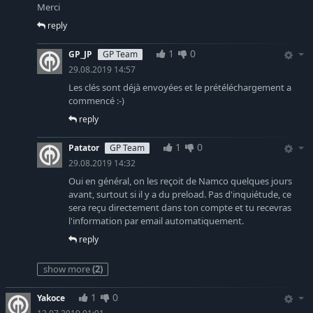
Merci
reply
1
0
GP_JP
GP Team
29.08.2019 14:57
Les clés sont déjà envoyées et le prétéléchargement a
commencé :-)
reply
1
0
Patator
GP Team
29.08.2019 14:32
Oui en général, on les reçoit de Namco quelques jours
avant, surtout si il y a du preload. Pas d'inquiétude, ce
sera reçu directement dans ton compte et tu recevras
l'information par email automatiquement.
reply
show more
(2)
1
0
Yakoce