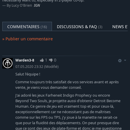
necessarily want to, especially in 2-player co-op."
By Lucy O'Brien
IGN
COMMENTAIRES
DISCUSSIONS & FAQ
NEWS ET
(16)
(3)
» Publier un commentaire
1
0
Warden3-8
07.05.2020 23:32
(Modifié)
Salut l'équipe !
Comme toujours très satisfait de vos services avant et après
vente, je viens vous demander conseil.
J'ai adoré les jeux Farheneit Indigo Prophecy ou encore
Beyond Two Souls, je projette aussi d'obtenir Detroit Become
Human. Ce genre de jeu est vraiment top et pour ceux-là,
exceptionnellement car ne nécessitant pas de maîtrises
comme sur les FPS ou TPS, j'y joue à la manette ne serait-ce
que pour la fluidité des déplacements. On peut presque dire
que ce sont des jeux de plate-forme et donc je me questionne