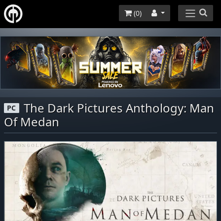
(
0
)
The Dark Pictures Anthology: Man
PC
Of Medan