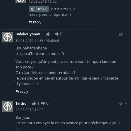
13.09.2019 16:02
@Lucska
grrrrrr zut zut
merci pour la réponse ;-)
reply
1
0
Balekouyonov
30.08.2019 04:38
(Modifié)
Bouhahahahhaha
Un jeu d'horreur en multi :D
Vous croyez qu'on peut passer tout sont temps a faire tué
son pote ?
Ca a l'air délicieusement terrifiant !
Je vais devoir en parler autour de moi, car je serai Incapable
d'y jouer seul.
reply
1
0
Tardio
29.08.2019 12:09
Bonjour,
Est-ce vous envoyer la clé en avance pour précharger le jeu ?
:)