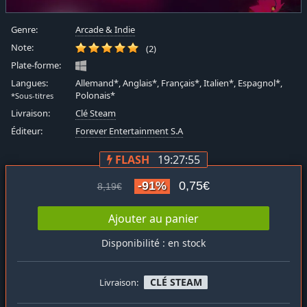
Genre:
Arcade & Indie
Note:
(2)
Plate-forme:
Langues:
Allemand*, Anglais*, Français*, Italien*, Espagnol*,
Polonais*
*Sous-titres
Livraison:
Clé Steam
Éditeur:
Forever Entertainment S.A
FLASH
19:27:55
-91%
0,75€
8,19€
Ajouter au panier
Disponibilité : en stock
CLÉ STEAM
Livraison: