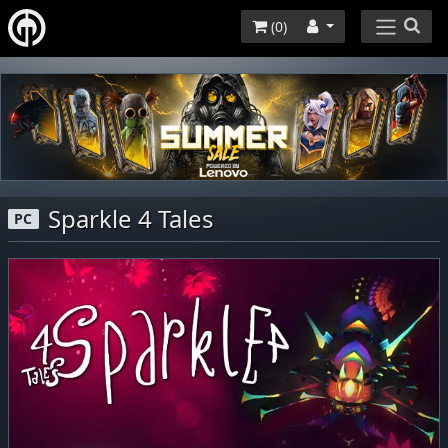
(
0
)
Sparkle 4 Tales
PC