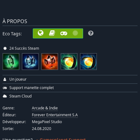
À PROPOS
Eco Tags:
24 Succès Steam
Un joueur
Support manette complet
Steam Cloud
Genre:
Arcade & Indie
Éditeur:
Forever Entertainment S.A
Développeur:
MegaPixel Studio
Sortie:
24.08.2020
Une question
?
» Gamesplanet Support