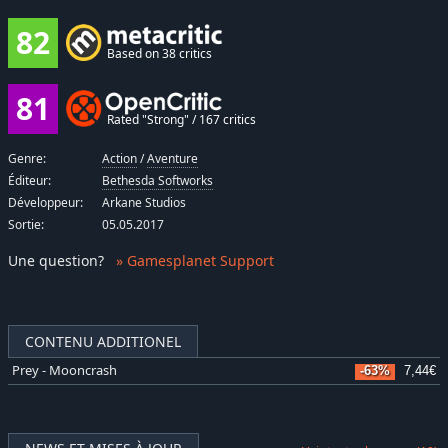
82
Based on 38 critics
81
Rated "Strong" / 167 critics
Genre:
Action
/
Aventure
Éditeur:
Bethesda Softworks
Développeur:
Arkane Studios
Sortie:
05.05.2017
Une question
?
» Gamesplanet Support
CONTENU ADDITIONEL
Prey - Mooncrash
-63%
7,44€