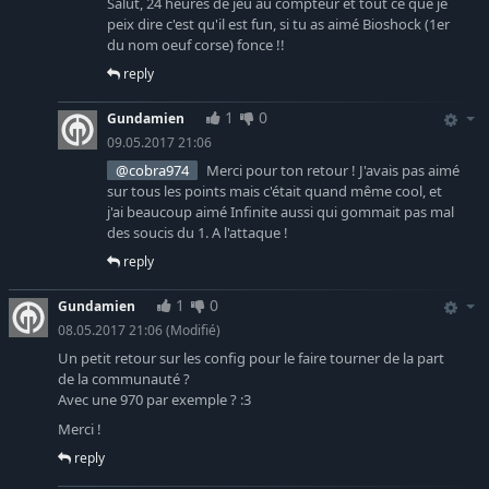
Salut, 24 heures de jeu au compteur et tout ce que je
peix dire c'est qu'il est fun, si tu as aimé Bioshock (1er
du nom oeuf corse) fonce !!
reply
1
0
Gundamien
09.05.2017 21:06
@cobra974
Merci pour ton retour ! J'avais pas aimé
sur tous les points mais c'était quand même cool, et
j'ai beaucoup aimé Infinite aussi qui gommait pas mal
des soucis du 1. A l'attaque !
reply
1
0
Gundamien
08.05.2017 21:06
(Modifié)
Un petit retour sur les config pour le faire tourner de la part
de la communauté ?
Avec une 970 par exemple ? :3
Merci !
reply