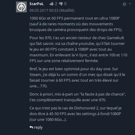
2
0
ScarPoL
09.05.2017 00:33
(Modifié)
1060 6Go et 60 FPS permanent tout en ultra 1080P
(sauf à de rares moments où des mouvements
brusques de caméra provoquent des drops de FPS).
Pour les 970, t'as un ancien testeur de chez Gamekult
qui fait savoir, via sa chaîne youtube, qu'il fait tourner
le jeu en 60 FPS constant à 1080P avec tout au
maximum. En enlevant la V-Sync, il est entre 100 et 110
FPS sur une zone relativement fermée.
Bref, le jeu est bien optimisé pour du day one. Sur
Steam, j'ai déjà lu un comm d'un mec qui disait qu'il le
faisait tourner à 60 FPS avec tout en très élevé sur
une... 770.
Donc à-priori, mis-à-part un "la faute à pas de chance",
t'es complètement tranquille avec une 970.
Ce qui n'est pas le cas de Dishonored 2, sur lequel je
dois être à 45-50 FPS avec les settings à fond/1080P
(sur une 1060 6Go...).
reply