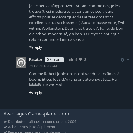
Je ne peux qu'approuver... Autant comme dev, je les
trouve (tres) médiocres, autant en éditeur, leurs
efforts pour se démarquer des autres gros sont
excellents et rafraichissants :) Aucune fausse note, Evil
within, Wolfenstein, Doom, les titres d'Arkane, du bon
old school modernisé, y a bon <3 Preyons pour que
celui-ci continue dans ce sens :)
reply
3
0
Patator
GP Team
21.08.2016 08:41
Comme Robert Jonhson, ils ont vendu leurs âmes à
Doom. Et ces fous d'Arkane ont été envoutés... Ha
làlàlàlà. On est mal...
reply
Avantages Gamesplanet.com
Distributeur officiel, reconnu depuis 2006
Achetez vos jeux légalement
Rejoignez une communauté gaming