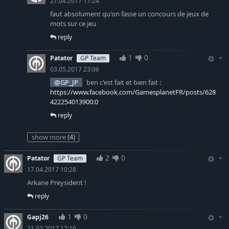
27.04.2017 17:24
faut absolument qu'on fasse un concours de jeux de
mots sur ce jeu
reply
1
0
Patator
GP Team
03.05.2017 23:06
@GP_JP
ben c'est fait et bien fait :
https://www.facebook.com/GamesplanetFR/posts/628
422254013900:0
reply
show more
(4)
2
0
Patator
GP Team
17.04.2017 10:28
Arkane Preysident !
reply
1
0
Gapj26
21.02.2017 17:10