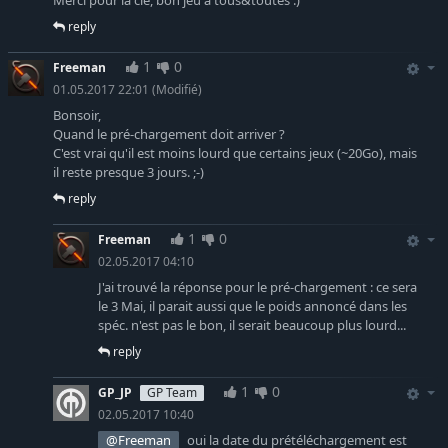
Merci pour la clé, bon jeu à tous&toutes :)
reply
1
0
Freeman
01.05.2017 22:01
(Modifié)
Bonsoir,
Quand le pré-chargement doit arriver ?
C'est vrai qu'il est moins lourd que certains jeux (~20Go), mais
il reste presque 3 jours. ;-)
reply
1
0
Freeman
02.05.2017 04:10
J'ai trouvé la réponse pour le pré-chargement : ce sera
le 3 Mai, il parait aussi que le poids annoncé dans les
spéc. n'est pas le bon, il serait beaucoup plus lourd...
reply
1
0
GP_JP
GP Team
02.05.2017 10:40
@Freeman
oui la date du prétéléchargement est