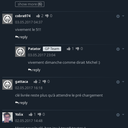
show more
(6)
2
0
cobra974
03.05.2017 04:37
vivement le 5!!!
reply
1
0
Patator
GP Team
03.05.2017 23:04
vivement dimanche comme dirait Michel :)
reply
2
0
gattaca
02.05.2017 16:18
clé livrée reste plus qu'à attendre le pré chargement
reply
1
0
Yolix
02.05.2017 14:48