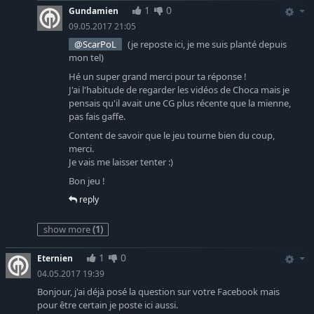
1
0
Gundamien
09.05.2017 21:05
@ScarPoL
(je reposte ici, je me suis planté depuis
mon tel)
Hé un super grand merci ​pour ta réponse !
J'ai l'habitude de regarder les vidéos de Choca mais je
pensais qu'il avait une CG plus récente que la mienne,
pas fais gaffe.
Content de savoir que le jeu tourne bien du coup,
merci.
Je vais me laisser tenter :)
Bon jeu !
reply
show more
(1)
1
0
Eternien
04.05.2017 19:39
Bonjour, j'ai déjà posé la question sur votre Facebook mais
pour être certain je poste ici aussi.