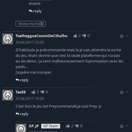
exacte
reply
show more
(3)
2
0
TsathogguaCousinDeCthulhu
29.04.2017 23:32
D'habitude je précommande mais la je vais attendre la sortie
du jeu, étant donné que c'est la seule plateforme qui n'a pas
eu de démo, ça sent malheureusement l'optimisation avec les
pieds...
J'espère me tromper
reply
3
0
Tao58
27.04.2017 10:28
C'est bon le jeu est Preycommandé,je suis Prey :p
reply
2
0
GP_JP
GP Team