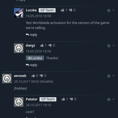
1
0
Lucska
GP Team
18.05.2018 16:58
Yes! Worldwide activation for the version of the game
we're selling.
reply
1
0
dwigt
18.05.2018 16:59
@Lucska
Thanks!
reply
0
0
aeroseb
28.10.2017 09:02
(Modifié)
[hidden]
1
0
Patator
GP Team
28.10.2017 19:10
cool !