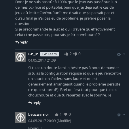
Donc je ne suis pas sûr à 100% que le jeux vas passé sur l'un
de mes pc (fixe et portable), bien que j'ai déjà eut le cas de
jeux où le site CanYouRunIt me disait que ça passait pas et
qu'au final je n'ai pas eu de problème, je préfère poser la
question.
Si je précommande le jeux et qu'il s'avère qu'effectivement
celui-ci ne passe pas, pourrais-je être remboursé ?
reply
2
0
GP_JP
GP Team
04.05.2017 21:09
Si tu as un doute l'ami, n'hésite pas à nous demander,
si tu as la configuration requise et que le jeu rencontre
un soucis on t'aidera sans faute et on est
généralement arrangeant quand le problème persiste
(ce qui est rare :P). Bref on fera tout pour que tu sois
chouchouté et que tu repartes avec le sourire. :-)
reply
1
0
beuzwarrior
04.05.2017 20:09
(Modifié)
Bonjour,