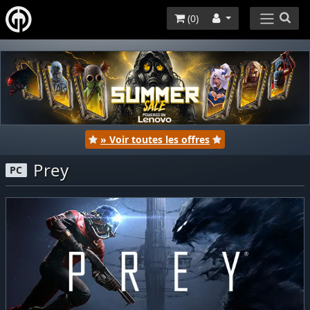
(
0
)
» Voir toutes les offres
Prey
PC