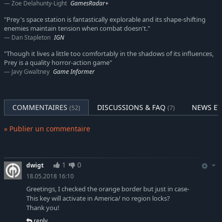
Zoe Delahunty-Light
GamesRadar+
Découvrez, améliorez et combinez des pouvoirs extraterrestres
variés. Fabriquez des objets de plus en plus ingénieux avec les
"Prey's space station is fantastically explorable and its shape-shifting
plans, les gadgets et les outils que vous trouverez à bord de la
enemies maintain tension when combat doesn't."
Dan Stapleton
IGN
station pour surmonter les dangereux obstacles qui se mettent
en travers de votre chemin. Survivez à des menaces sans
"Though it lives a little too comfortably in the shadows of its influences,
précédent grâce à votre intelligence et votre talent pour
Prey is a quality horror-action game"
l'improvisation.
Javy Gwaltney
Game Informer
COMMENTAIRES
DISCUSSIONS & FAQ
NEWS ET
(52)
(7)
» Publier un commentaire
1
0
dwigt
18.05.2018 16:10
Greetings, I checked the orange border but just in case-
This key will activate in America/ no region locks?
Thank you!
reply