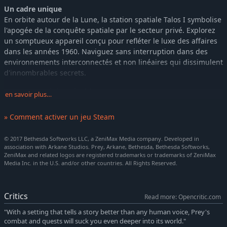
Un cadre unique
En orbite autour de la Lune, la station spatiale Talos I symbolise
l'apogée de la conquête spatiale par le secteur privé. Explorez
un somptueux appareil conçu pour refléter le luxe des affaires
dans les années 1960. Naviguez sans interruption dans des
environnements interconnectés et non linéaires qui dissimulent
d'innombrables secrets.
Une menace inimaginable
en savoir plus…
La troublante présence extraterrestre qui infeste Talos I est un
écosystème vivant, déterminé à vous annihiler. C'est à vous, l'un
» Comment activer un jeu Steam
des derniers survivants restant à bord de la station, qu'il
incombe de mettre fin à l'attaque meurtrière de ces terrifiants
© 2017 Bethesda Softworks LLC, a ZeniMax Media company. Developed in
prédateurs.
association with Arkane Studios. Prey, Arkane, Bethesda, Bethesda Softworks,
ZeniMax and related logos are registered trademarks or trademarks of ZeniMax
Un véritable défi
Media Inc. in the U.S. and/or other countries. All Rights Reserved.
Personnalisez vos options de jeu et vos paramètres de difficulté
afin de créer votre propre aventure. Rendez votre partie plus
difficile (ou plus facile) en modifiant de nombreux paramètres
Critics
Read more: Opencritic.com
concernant la furtivité, les déplacements, ou le combat.
"With a setting that tells a story better than any human voice, Prey's
combat and quests will suck you even deeper into its world."
Jouez à votre façon