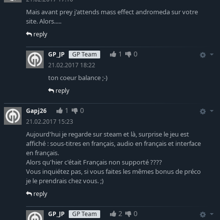
Mais avant prey j'attends mass effect andromeda sur votre
site. Alors.....
reply
1
0
GP_JP
GP Team
21.02.2017 18:22
ton coeur balance ;-)
reply
1
0
Gapj26
21.02.2017 15:23
Aujourd'hui je regarde sur steam et là, surprise le jeu est
affiché : sous-titres en français, audio en français et interface
en français.
Alors qu'hier c'était Français non supporté ????
Vous inquiétez pas, si vous faites les mêmes bonus de préco
je le prendrais chez vous. ;)
reply
2
0
GP_JP
GP Team