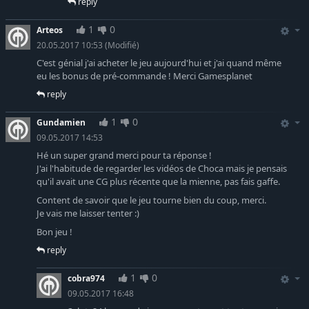
reply
1
0
Arteos
20.05.2017 10:53
(Modifié)
C'est génial j'ai acheter le jeu aujourd'hui et j'ai quand même
eu les bonus de pré-commande ! Merci Gamesplanet
reply
1
0
Gundamien
09.05.2017 14:53
Hé un super grand merci ​pour ta réponse !
J'ai l'habitude de regarder les vidéos de Choca mais je pensais
qu'il avait une CG plus récente que la mienne, pas fais gaffe.
Content de savoir que le jeu tourne bien du coup, merci.
Je vais me laisser tenter :)
Bon jeu !
reply
1
0
cobra974
09.05.2017 16:48