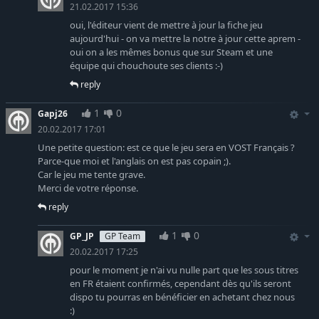
21.02.2017 15:36
oui, l'éditeur vient de mettre à jour la fiche jeu
aujourd'hui - on va mettre la notre à jour cette aprem -
oui on a les mêmes bonus que sur Steam et une
équipe qui chouchoute ses clients :-)
reply
1
0
Gapj26
20.02.2017 17:01
Une petite question: est ce que le jeu sera en VOST Français ?
Parce-que moi et l'anglais on est pas copain ;).
Car le jeu me tente grave.
Merci de votre réponse.
reply
1
0
GP_JP
GP Team
20.02.2017 17:25
pour le moment je n'ai vu nulle part que les sous titres
en FR étaient confirmés, cependant dès qu'ils seront
dispo tu pourras en bénéficier en achetant chez nous
:)