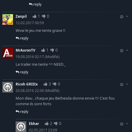
reply
1
0
Zanpil
12.02.2017 00:59
Wow le jeu me tente grave !!
reply
1
0
MrAuronTV
19.09.2016 02:17
(Modifié)
Le trailer me tente ^^ NEED
_
reply
3
0
Ricoh GRIIIx
20.08.2016 22:30
(Modifié)
Mon dieu , chaque jeu Bethesda donne envie !!! C'est fou
comme ils sont forts
reply
2
0
Ekhar
02.05.2017 23:09