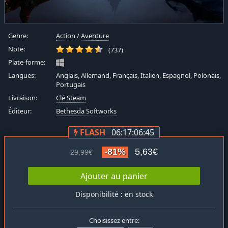
Genre:
Action
/
Aventure
Note:
(737)
Plate-forme:
Langues:
Anglais, Allemand, Français, Italien, Espagnol, Polonais,
Portugais
Livraison:
Clé Steam
Éditeur:
Bethesda Softworks
FLASH
06:17:06:44
-81%
5,63€
29,99€
Ajouter au panier
Disponibilité : en stock
Choisissez entre: