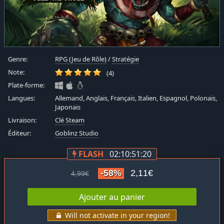
Genre:
RPG (Jeu de Rôle)
/
Stratégie
Note:
(4)
Plate-forme:
Langues:
Allemand, Anglais, Français, Italien, Espagnol, Polonais,
Japonais
Livraison:
Clé Steam
Éditeur:
Goblinz Studio
FLASH
02:10:51:20
-58%
2,11€
4,99€
Ajouter au panier
Will not activate in your region!