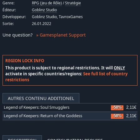
Genre:
RPG (Jeu de Rôle)
/
Stratégie
Éditeur:
Goblinz Studio
Développeur:
Goblinz Studio, TavroxGames
Sortie:
26.01.2022
Une question
?
» Gamesplanet Support
REGION LOCK INFO
This product is subject to regional restrictions. It will
ONLY
activate in specific countries/regions:
See full list of country
restrictions
AUTRES CONTENU ADDITIONEL
Legend of Keepers: Soul Smugglers
-58%
2,11€
Legend of Keepers: Return of the Goddess
-58%
2,11€