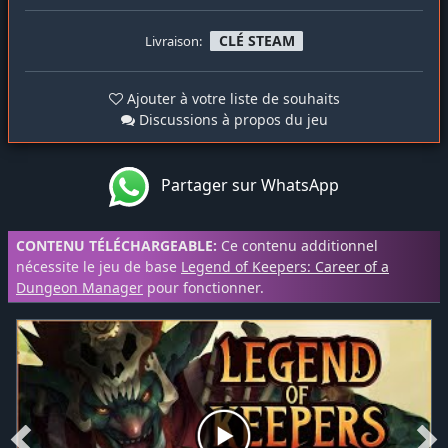
CLÉ STEAM
Livraison:
Ajouter à votre liste de souhaits
Discussions à propos du jeu
Partager sur WhatsApp
CONTENU TÉLÉCHARGEABLE:
Ce contenu additionnel
nécessite le jeu de base
Legend of Keepers: Career of a
Dungeon Manager
pour fonctionner.