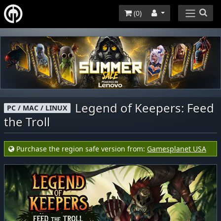
(
0
)
Legend of Keepers: Feed
PC / MAC / LINUX
the Troll
Purchase the region safe version from:
Gamesplanet USA