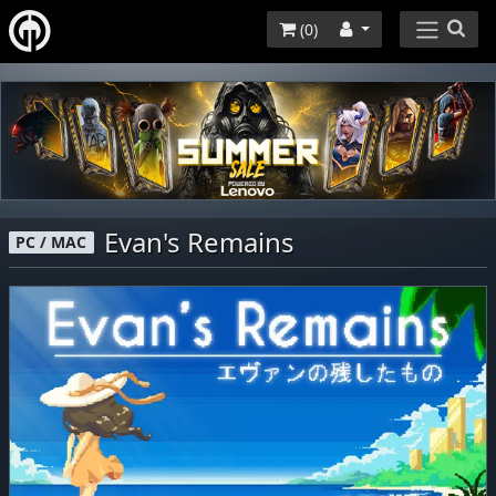
(
0
)
Evan's Remains
PC / MAC