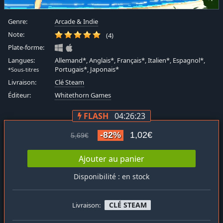
Genre:
Arcade & Indie
Note:
(4)
Plate-forme:
Langues:
Allemand*, Anglais*, Français*, Italien*, Espagnol*,
Portugais*, Japonais*
*Sous-titres
Livraison:
Clé Steam
Éditeur:
Whitethorn Games
FLASH
04:26:23
-82%
1,02€
5,69€
Ajouter au panier
Disponibilité : en stock
CLÉ STEAM
Livraison: