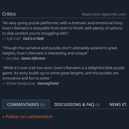
Critics
Read more: Opencritic.com
"An easy going puzzle platformer, with a dramatic and emotional story.
Evan's Remains is enjoyable from start to finish, with plenty of options
to skip content you're struggling with."
Lyle Carr
God is a Geek
"Though the narrative and puzzles don't ultimately ascend to great
heights, Evan's Remains is interesting and unique"
Joe Juba
Game Informer
"While it's over a bit too soon, Evan's Remains is a delightful little puzzle
game. Its story builds up to some great lengths, and the puzzles are
innovative and fun to solve."
Elisha Deogracias
GamingTrend
COMMENTAIRES
DISCUSSIONS & FAQ
NEWS ET 
(0)
(0)
» Publier un commentaire