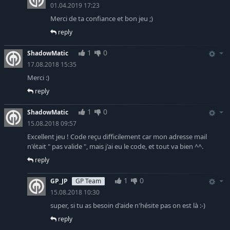
01.04.2019 17:23
Merci de ta confiance et bon jeu ;)
reply
1
0
ShadowMatic
17.08.2018 15:35
Merci :)
reply
1
0
ShadowMatic
15.08.2018 09:57
Excellent jeu ! Code reçu difficilement car mon adresse mail
n'était " pas valide ", mais j'ai eu le code, et tout va bien ^^.
reply
1
0
GP_JP
GP Team
15.08.2018 10:30
super, si tu as besoin d'aide n'hésite pas on est là :-)
reply