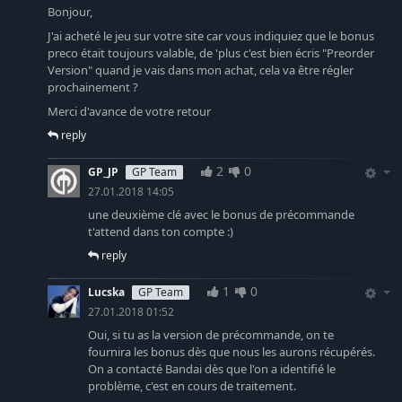
Bonjour,
J'ai acheté le jeu sur votre site car vous indiquiez que le bonus
preco était toujours valable, de 'plus c'est bien écris "Preorder
Version" quand je vais dans mon achat, cela va être régler
prochainement ?
Merci d'avance de votre retour
reply
2
0
GP_JP
GP Team
27.01.2018 14:05
une deuxième clé avec le bonus de précommande
t'attend dans ton compte :)
reply
1
0
Lucska
GP Team
27.01.2018 01:52
Oui, si tu as la version de précommande, on te
fournira les bonus dès que nous les aurons récupérés.
On a contacté Bandai dès que l'on a identifié le
problème, c'est en cours de traitement.