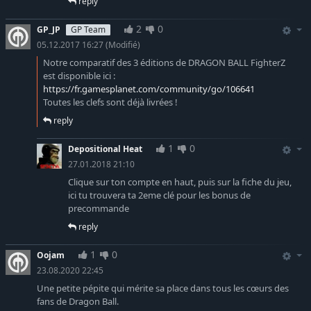
reply
2
0
GP_JP
GP Team
05.12.2017 16:27
(Modifié)
Notre comparatif des 3 éditions de DRAGON BALL FighterZ
est disponible ici :
https://fr.gamesplanet.com/community/go/106641
Toutes les clefs sont déjà livrées !
reply
1
0
Depositional Heat
27.01.2018 21:10
Clique sur ton compte en haut, puis sur la fiche du jeu,
ici tu trouvera ta 2eme clé pour les bonus de
precommande
reply
1
0
Oojam
23.08.2020 22:45
Une petite pépite qui mérite sa place dans tous les cœurs des
fans de Dragon Ball.