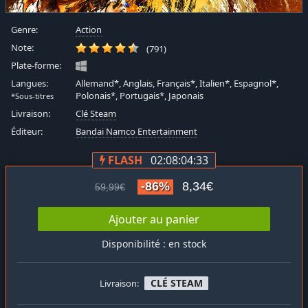
Genre:
Action
Note:
(791)
Plate-forme:
Langues:
Allemand*, Anglais, Français*, Italien*, Espagnol*,
Polonais*, Portugais*, Japonais
*Sous-titres
Livraison:
Clé Steam
Éditeur:
Bandai Namco Entertainment
FLASH
02:08:04:33
-86%
8,34€
59,99€
Ajouter au panier
Disponibilité : en stock
CLÉ STEAM
Livraison: