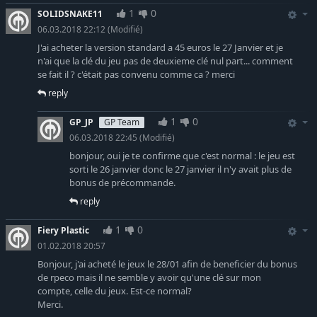
1
0
SOLIDSNAKE11
06.03.2018 22:12
(Modifié)
J'ai acheter la version standard a 45 euros le 27 Janvier et je
n'ai que la clé du jeu pas de deuxieme clé nul part... comment
se fait il ? c'était pas convenu comme ca ? merci
reply
1
0
GP_JP
GP Team
06.03.2018 22:45
(Modifié)
bonjour, oui je te confirme que c'est normal : le jeu est
sorti le 26 janvier donc le 27 janvier il n'y avait plus de
bonus de précommande.
reply
1
0
Fiery Plastic
01.02.2018 20:57
Bonjour, j'ai acheté le jeux le 28/01 afin de beneficier du bonus
de rpeco mais il ne semble y avoir qu'une clé sur mon
compte, celle du jeux. Est-ce normal?
Merci.