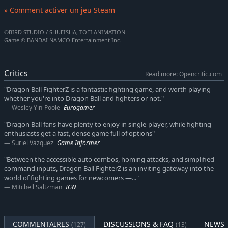
» Comment activer un jeu Steam
©BIRD STUDIO / SHUEISHA, TOEI ANIMATION
Game © BANDAI NAMCO Entertainment Inc.
Critics
Read more: Opencritic.com
"Dragon Ball FighterZ is a fantastic fighting game, and worth playing
whether you're into Dragon Ball and fighters or not."
Wesley Yin-Poole
Eurogamer
"Dragon Ball fans have plenty to enjoy in single-player, while fighting
enthusiasts get a fast, dense game full of options"
Suriel Vazquez
Game Informer
"Between the accessible auto combos, homing attacks, and simplified
command inputs, Dragon Ball FighterZ is an inviting gateway into the
world of fighting games for newcomers —..."
Mitchell Saltzman
IGN
COMMENTAIRES
DISCUSSIONS & FAQ
NEWS 
(127)
(13)