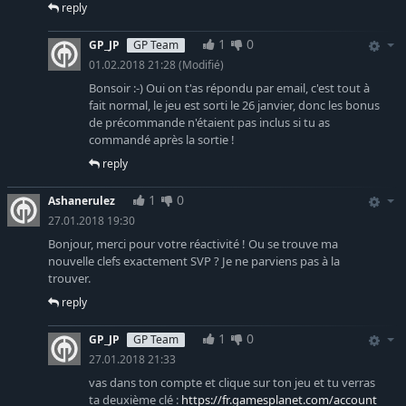
reply
1
0
GP_JP
GP Team
01.02.2018 21:28
(Modifié)
Bonsoir :-) Oui on t'as répondu par email, c'est tout à
fait normal, le jeu est sorti le 26 janvier, donc les bonus
de précommande n'étaient pas inclus si tu as
commandé après la sortie !
reply
1
0
Ashanerulez
27.01.2018 19:30
Bonjour, merci pour votre réactivité ! Ou se trouve ma
nouvelle clefs exactement SVP ? Je ne parviens pas à la
trouver.
reply
1
0
GP_JP
GP Team
27.01.2018 21:33
vas dans ton compte et clique sur ton jeu et tu verras
ta deuxième clé :
https://fr.gamesplanet.com/account