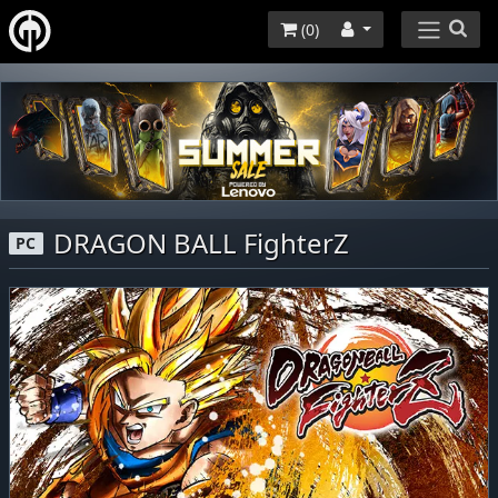
(
0
)
DRAGON BALL FighterZ
PC