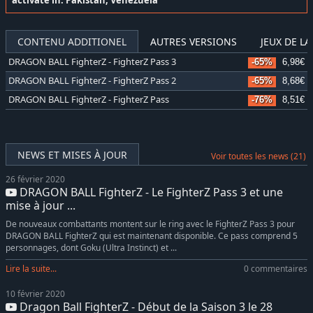
activate in: Pakistan, Venezuela
CONTENU ADDITIONEL
AUTRES VERSIONS
JEUX DE L
DRAGON BALL FighterZ - FighterZ Pass 3
-65%
6,98€
DRAGON BALL FighterZ - FighterZ Pass 2
-65%
8,68€
DRAGON BALL FighterZ - FighterZ Pass
-76%
8,51€
NEWS ET MISES À JOUR
Voir toutes les news (21)
26 février 2020
DRAGON BALL FighterZ - Le FighterZ Pass 3 et une
mise à jour ...
De nouveaux combattants montent sur le ring avec le FighterZ Pass 3 pour
DRAGON BALL FighterZ qui est maintenant disponible. Ce pass comprend 5
personnages, dont Goku (Ultra Instinct) et ...
Lire la suite...
0 commentaires
10 février 2020
Dragon Ball FighterZ - Début de la Saison 3 le 28