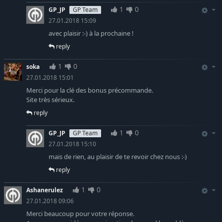
1
0
GP_JP
GP Team
27.01.2018 15:09
avec plaisir :-) à la prochaine !
reply
1
0
soka
27.01.2018 15:01
Merci pour la clé des bonus précommande.
Site très sérieux.
reply
1
0
GP_JP
GP Team
27.01.2018 15:10
mais de rien, au plaisir de te revoir chez nous :-)
reply
1
0
Ashanerulez
27.01.2018 09:06
Merci beaucoup pour votre réponse.