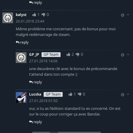
reply
1
0
kalyst
26.01.2018 23:44
Même problème me concernant. pas de bonus pour moi
malgré redémarrage de steam.
reply
2
0
GP_JP
GP Team
27.01.2018 14:06
une deuxième clé avec le bonus de précommande
t'attend dans ton compte :)
reply
1
0
Lucska
GP Team
27.01.2018 01:50
oui, si tu as l'édition standard tu es concerné. On est
sur le coup pour corriger ça avec Bandai.
reply