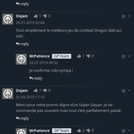
reply
1
0
Oojam
26.07.2019 02:48
Tout simplement le meilleurs jeu de combat Dragon Ball qui
soit.
reply
1
0
MrPatience
GP Team
26.07.2019 09:32
Je confirme, très sympa !
reply
1
0
Oojam
01.04.2019 17:10
Merci pour cette promo digne d’un Super Saiyan. Je ne
commande pas souvent mais tout c’est parfaitement passé.
reply
2
0
MrPatience
GP Team