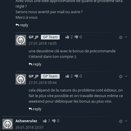
Avez vous une idée approximative de quand le problème sera
réglé ?
Serons nous avertit par mail ou autre ?
Merci à vous
reply
2
0
GP_JP
GP Team
27.01.2018 14:05
une deuxième clé avec le bonus de précommande
t'attend dans ton compte :)
reply
2
0
GP_JP
GP Team
27.01.2018 09:44
cela dépend de la nature du problème coté éditeur, on
fait le plus vite possible et on travaille dessus même ce
weekend pour débloquer les bonus au plus vite.
reply
1
0
Ashanerulez
26.01.2018 23:57