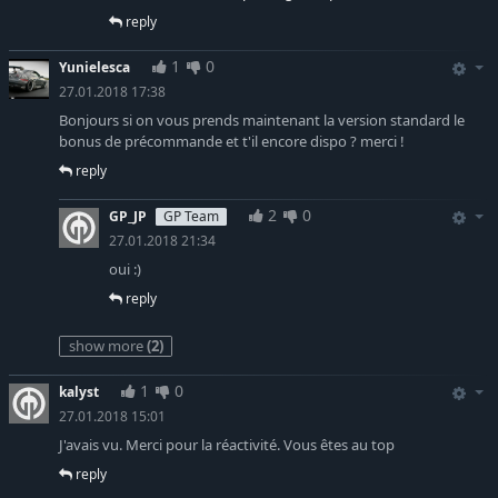
reply
1
0
Yunielesca
27.01.2018 17:38
Bonjours si on vous prends maintenant la version standard le
bonus de précommande et t'il encore dispo ? merci !
reply
2
0
GP_JP
GP Team
27.01.2018 21:34
oui :)
reply
show more
(2)
1
0
kalyst
27.01.2018 15:01
J'avais vu. Merci pour la réactivité. Vous êtes au top
reply