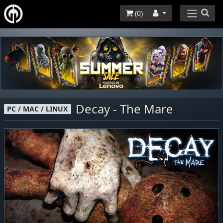
(
0
)
Decay - The Mare
PC / MAC / LINUX