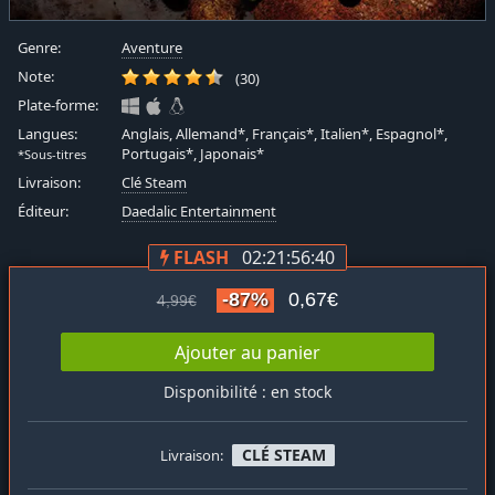
Genre:
Aventure
Note:
(30)
Plate-forme:
Langues:
Anglais, Allemand*, Français*, Italien*, Espagnol*,
Portugais*, Japonais*
*Sous-titres
Livraison:
Clé Steam
Éditeur:
Daedalic Entertainment
FLASH
02:21:56:40
-87%
0,67€
4,99€
Ajouter au panier
Disponibilité : en stock
CLÉ STEAM
Livraison: