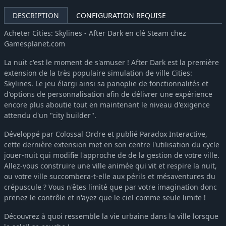
Cities: Skylines - On Air Radio
3,99€
DESCRIPTION
CONFIGURATION REQUISE
Cities: Skylines - Calm The Mind Radio
3,99€
Acheter Cities: Skylines - After Dark en clé Steam chez
Cities: Skylines - Content Creator Pack: Vehicles Of The World
-5%
4,74€
Gamesplanet.com
Cities: Skylines - Content Creator Map Pack
-5%
4,74€
La nuit c'est le moment de s'amuser ! After Dark est la première
Cities: Skylines - Airports
-10%
11,69€
extension de la très populaire simulation de ville Cities:
Cities: Skylines - Sunny Breeze Radio
3,99€
Skylines. Le jeu élargi ainsi sa panoplie de fonctionnalités et
d'options de personnalisation afin de délivrer une expérience
Cities: Skylines - Rail Hawk Radio
3,99€
encore plus aboutie tout en maintenant le niveau d'exigence
Cities: Skylines - Content Creator Pack: Train Stations
-5%
4,74€
attendu d'un "city builder".
Cities: Skylines - Content Creator Pack: Bridges & Piers
-5%
4,74€
Développé par Colossal Ordre et publié Paradox Interactive,
Cities: Skylines - Coast to Coast Radio
3,99€
cette dernière extension met en son centre l'utilisation du cycle
Cities: Skylines - Content Creator Pack: Modern Japan
4,99€
jouer-nuit qui modifie l'approche de de la gestion de votre ville.
Cities: Skylines - Sunset Harbor
-10%
13,49€
Allez-vous construire une ville animée qui vit et respire la nuit,
ou votre ville succombera-t-elle aux périls et mésaventures du
Cities: Skylines - Downtown Radio
-10%
3,59€
crépuscule ? Vous n'êtes limité que par votre imagination donc
Cities: Skylines - Content Creator Pack: Seaside Resorts
-10%
5,39€
prenez le contrôle et n'ayez que le ciel comme seule limite !
Cities: Skylines - Paradise Radio
3,99€
Découvrez à quoi ressemble la vie urbaine dans la ville lorsque
Cities: Skylines - Shoreline Radio
3,99€