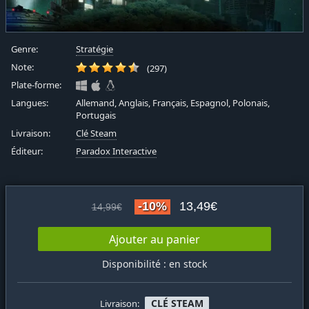
Genre:
Stratégie
Note:
(297)
Plate-forme:
Langues:
Allemand, Anglais, Français, Espagnol, Polonais,
Portugais
Livraison:
Clé Steam
Éditeur:
Paradox Interactive
-10%
13,49€
14,99€
Ajouter au panier
Disponibilité : en stock
CLÉ STEAM
Livraison: