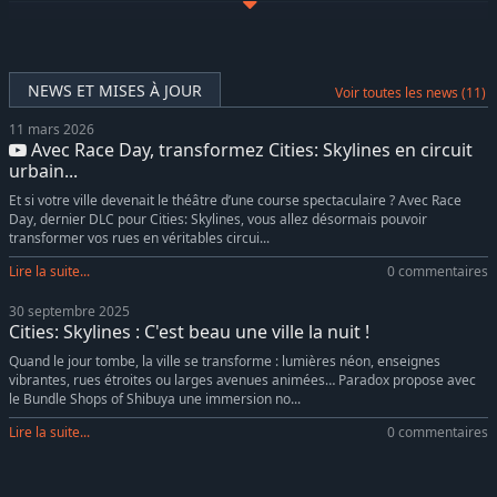
Cities: Skylines - Piano Tunes Radio
3,99€
Cities: Skylines - Content Creator Pack: Railroads of Japan
5,99€
Cities: Skylines - Content Creator Pack: Industrial Evolution
5,99€
NEWS ET MISES À JOUR
Voir toutes les news (11)
Cities: Skylines - Content Creator Pack: Brooklyn & Queens
5,99€
11 mars 2026
Cities: Skylines - Hotels & Retreats
-5%
7,59€
Avec Race Day, transformez Cities: Skylines en circuit
Cities: Skylines - Content Creator Pack: Countryside
5,99€
urbain...
Cities: Skylines - Race Day Bundle
-10%
21,36€
Et si votre ville devenait le théâtre d’une course spectaculaire ? Avec Race
Day, dernier DLC pour Cities: Skylines, vous allez désormais pouvoir
Cities: Skylines - Race Day
-10%
11,69€
transformer vos rues en véritables circui...
Cities: Skylines - Harumi Nights FM
3,99€
Lire la suite...
0 commentaires
Cities: Skylines - Content Creator Pack: Map Pack 4
5,99€
30 septembre 2025
Cities: Skylines - Content Creator Pack: Shops of Shibuya
5,99€
Cities: Skylines : C'est beau une ville la nuit !
Cities: Skylines - Harvest Harmony
3,99€
Quand le jour tombe, la ville se transforme : lumières néon, enseignes
Cities: Skylines - Rock City Radio
3,99€
vibrantes, rues étroites ou larges avenues animées… Paradox propose avec
le Bundle Shops of Shibuya une immersion no...
Cities: Skylines - Relaxation Station
3,99€
Lire la suite...
0 commentaires
Cities: Skylines - Content Creator Pack: Modern City Center
-10%
4,49€
Cities: Skylines - Content Creator Pack: Mid-Century Modern
-10%
5,39€
Cities: Skylines - Plazas & Promenades
-10%
13,49€