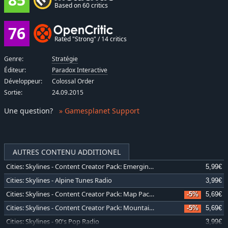
Based on 60 critics
76
Rated "Strong" / 14 critics
Genre:
Stratégie
Éditeur:
Paradox Interactive
Développeur:
Colossal Order
Sortie:
24.09.2015
Une question
?
» Gamesplanet Support
AUTRES CONTENU ADDITIONEL
Cities: Skylines - Content Creator Pack: Emerging Downtown
5,99€
Cities: Skylines - Alpine Tunes Radio
3,99€
Cities: Skylines - Content Creator Pack: Map Pack 3
-5%
5,69€
Cities: Skylines - Content Creator Pack: Mountain Village
-5%
5,69€
Cities: Skylines - 90's Pop Radio
3,99€