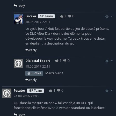
reply
2
0
Lucska
GP Team
18.05.2017 22:01
Le cycle Jour / Nuit fait partie du jeu de base à présent.
Le DLC After Dark donne des éléments pour
développer la vie nocturne. Tu peux trouver le détail
en dépliant la description du jeu.
reply
1
0
Dialectal Expert
18.05.2017 22:11
@Lucska
Merci bien !
reply
1
0
Patator
GP Team
24.09.2016 23:05
Oui dans la mesure ou snow fall est déjà un DLC qui
fonctionne elle même avec la version standard ou la deluxe.
reply