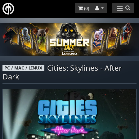
(
0
)
Cities: Skylines - After
PC / MAC / LINUX
Dark