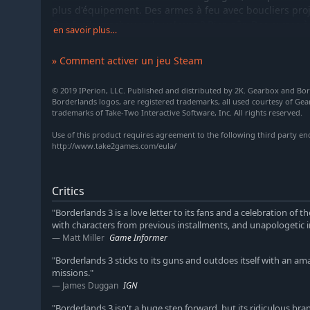
plus d'équipement. Des armes à feu avec boucliers proje
Des fusils cracheurs de volcans ? Bien sûr. Des armes 
en savoir plus…
en les injuriant copieusement ? Et pourquoi pas ?
» Comment activer un jeu Steam
NOUVELLES PLANÈTES
Explorez de nouveaux mondes au-delà de Pandore, av
© 2019 IPerion, LLC. Published and distributed by 2K. Gearbox and Bo
uniques à explorer et des ennemis différents à détruire
Borderlands logos, are registered trademarks, all used courtesy of Gea
bataillez dans un paysage urbain dévasté par la guerre
trademarks of Take-Two Interactive Software, Inc. All rights reserved.
plus encore !
Use of this product requires agreement to the following third party en
http://www.take2games.com/eula/
UNE COOP IMMÉDIATE
Jouez en coop à tout moment, en ligne ou en écran scin
votre avancement dans l'histoire. Enchaînez les ennemis
Critics
profitez de récompenses individuelles : en matière de b
"Borderlands 3 is a love letter to its fans and a celebration of the
with characters from previous installments, and unapologetic in 
Matt Miller
Game Informer
"Borderlands 3 sticks to its guns and outdoes itself with an a
missions."
James Duggan
IGN
"Borderlands 3 isn't a huge step forward, but its ridiculous 