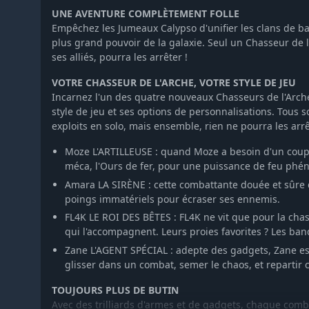
UNE AVENTURE COMPLÈTEMENT FOLLE
Empêchez les Jumeaux Calypso d'unifier les clans de ba
plus grand pouvoir de la galaxie. Seul un Chasseur de l
ses alliés, pourra les arrêter !
VOTRE CHASSEUR DE L'ARCHE, VOTRE STYLE DE JEU
Incarnez l'un des quatre nouveaux Chasseurs de l'Arc
style de jeu et ses options de personnalisations. Tous 
exploits en solo, mais ensemble, rien ne pourra les arrê
Moze L'ARTILLEUSE : quand Moze a besoin d'un coup d
méca, l'Ours de fer, pour une puissance de feu phé
Amara LA SIRÈNE : cette combattante douée et sûre d
poings immatériels pour écraser ses ennemis.
FL4K LE ROI DES BÊTES : FL4K ne vit que pour la chas
qui l'accompagnent. Leurs proies favorites ? Les ban
Zane L'AGENT SPÉCIAL : adepte des gadgets, Zane est
glisser dans un combat, semer le chaos, et repartir c
TOUJOURS PLUS DE BUTIN
Avec des trilliards d'armes et de gadgets, chaque comb