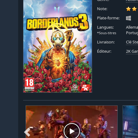
Note:
Plate-forme:
Langues:
Allema
Portug
*Sous-titres
Livraison:
Clé S
Éditeur:
2K Ga