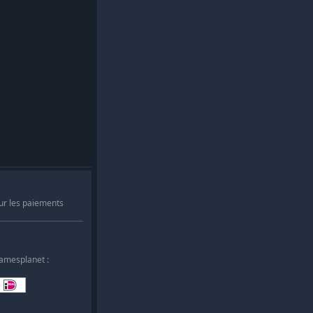
ur les paiements
Gamesplanet :