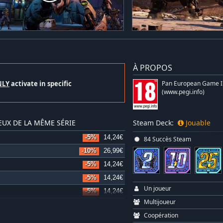
À PROPOS
NLY
activate in specific
Pan European Game I
(www.pegi.info)
EUX DE LA MÊME SÉRIE
Steam Deck:
Jouable
-5%
14,24€
84 Succès Steam
-10%
26,99€
-5%
14,24€
-5%
14,24€
Un joueur
-5%
14,24€
Multijoueur
-10%
44,99€
Coopération