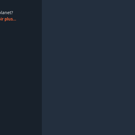
splanet?
r plus...