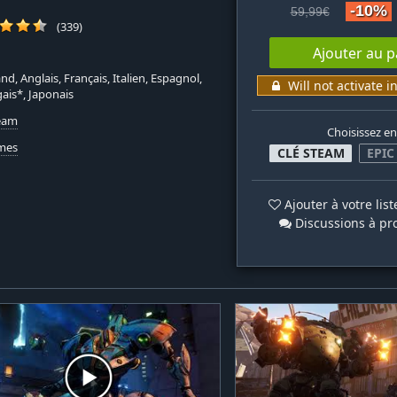
-10%
59,99€
(339)
Ajouter au p
nd, Anglais, Français, Italien, Espagnol,
Will not activate i
ais*, Japonais
team
Choisissez en
mes
CLÉ STEAM
EPIC
Ajouter à votre lis
Discussions à pr