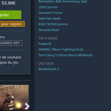
Bethesda's 40th Anniversary Sale
53,99€
LEGO promo
Devolver Promo
anier
Take-Two deals
n your region!
KOEI TECMO promo
Dovetail deals
tre:
TOP 3 GAMES
 GAMES KEY
Palworld
MARVEL Tōkon: Fighting Souls
Tom Clancy's Ghost Recon Wildlands
te de souhaits
opos du jeu
LAST SEEN
Borderlands 3