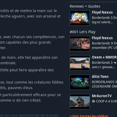
Reviews + Guides
ndits et de mettre la main sur le
Floyd Nexus
'Arche aguerri, avec son arsenal et
Borderlands 3 Do
lag et ralenti...
#001 Let's Play
he, avec chacun ses compétences, son
Floyd Nexus
sont capables des plus grands
Borderlands 3! D
ter.
ensemble! (PC Ul
e main, elle fait apparaître son
Oxem ♦ MMORPG
noménale.
Borderlands 3 🔫 
avis (+ giveaw...
'elle peut faire apparaître des
Altis Teen
se, tout comme les créatures fidèles
BORDERLANDS 3
LÉGENDAIRE ON
dits, pauvres d'eux.
 particulièrement efficace pour se
MrAuronTV
omme si de rien n'était.
🔴 COOP A 4 SU
at est une opportunité de trouver
Voir toutes les vidéos