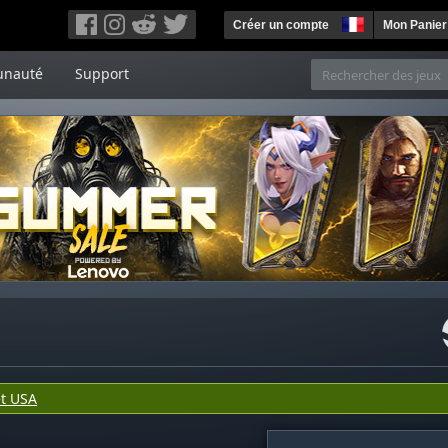
Créer un compte
Mon Panier
nauté
Support
t USA