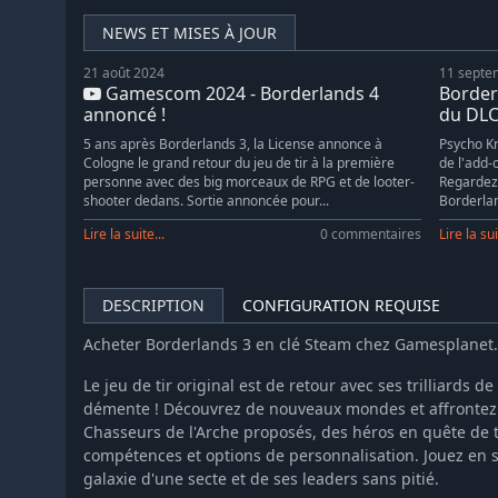
NEWS ET MISES À JOUR
21 août 2024
11 septe
Gamescom 2024 - Borderlands 4
Borderl
annoncé !
du DLC
5 ans après Borderlands 3, la License annonce à
Psycho Kr
Cologne le grand retour du jeu de tir à la première
de l'add-
personne avec des big morceaux de RPG et de looter-
Regardez
shooter dedans. Sortie annoncée pour...
Borderlan
Lire la suite...
0 commentaires
Lire la sui
DESCRIPTION
CONFIGURATION REQUISE
Acheter Borderlands 3 en clé Steam chez Gamesplanet
Le jeu de tir original est de retour avec ses trilliards 
démente ! Découvrez de nouveaux mondes et affrontez 
Chasseurs de l'Arche proposés, des héros en quête de 
compétences et options de personnalisation. Jouez en s
galaxie d'une secte et de ses leaders sans pitié.