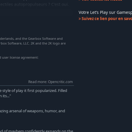
ctiles autopropulseurs ? C'est oui.
à pattes qui poursuivent vos ennemis
Votre Let’s Play sur Game
Suivez ce lien pour en savoi
ec chacun des environnements
rderlands, and the Gearbox Software and
. Traversez un désert hostile,
rbox Software, LLC. 2K and the 2K logo are
, explorez un redoutable bayou, et
d user license agreement:
dé, quel que soit votre niveau ou
 et les défis en équipe, mais
utin, tout le monde sera servi !
Read more: Opencritic.com
 style of play it first popularized. Filled
its..."
mazing arsenal of weapons, humor, and
brand of mayhem confidently expands on the