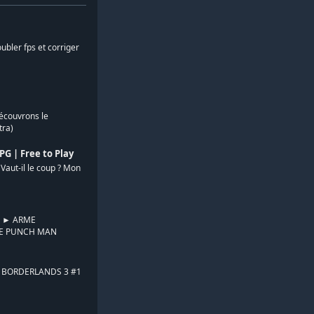
ubler fps et corriger
écouvrons le
tra)
 | Free to Play
Vaut-il le coup ? Mon
 ► ARME
E PUNCH MAN
R BORDERLANDS 3 #1