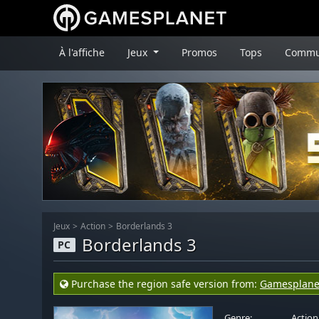
À l'affiche
Jeux
Promos
Tops
Commu
Jeux
Action
Borderlands 3
Borderlands 3
PC
Purchase the region safe version from:
Gamesplane
Genre:
Action