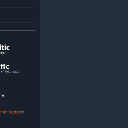
itics
/ 144 critics
are
anet Support