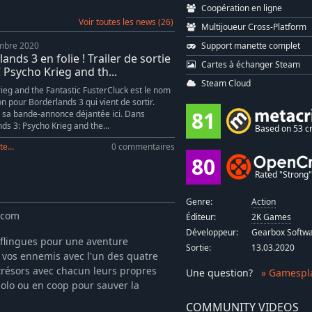
Coopération en ligne
Voir toutes les news (26)
Multijoueur Cross-Platform
Support manette complet
mbre 2020
ands 3 en folie ! Trailer de sortie
Cartes à échanger Steam
 Psycho Krieg and th...
Steam Cloud
ieg and the Fantastic FusterCluck est le nom
on pour Borderlands 3 qui vient de sortir.
81
 sa bande-annonce déjantée ici. Dans
ds 3: Psycho Krieg and the...
Based on 53 cr
te...
0 commentaires
80
Rated "Strong" 
Genre:
Action
.com
Éditeur:
2K Games
Développeur:
Gearbox Softw
de flingues pour une aventure
Sortie:
13.03.2020
vos ennemis avec l'un des quatre
trésors avec chacun leurs propres
Une question
?
» Gamespl
olo ou en coop pour sauver la
COMMUNITY VIDEOS