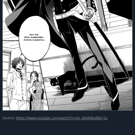
Source:
https://www.youtube.com/watch?v=eJx_g84MBp8&t=3s