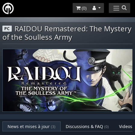
(
0
)
RAIDOU Remastered: The Mystery
PC
of the Soulless Army
News et mises à jour
Discussions & FAQ
Videos
(3)
(0)
(