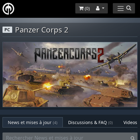
(
0
)
Panzer Corps 2
PC
News et mises à jour
Discussions & FAQ
Videos
(4)
(0)
(