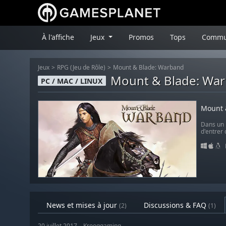
À l'affiche
Jeux
Promos
Tops
Commu
Jeux
RPG (Jeu de Rôle)
Mount & Blade: Warband
Mount & Blade: Wa
PC / MAC / LINUX
Mount 
Dans un 
d'entrer
News et mises à jour
Discussions & FAQ
(2)
(1)
20 juillet 2017 – Krooggaming