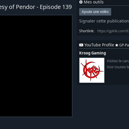
Mes outils
sy of Pendor - Episode 139
Ajoute une vidéo
Signaler cette publication
Shortlink:
https://gplnk.com/
YouTube Profile
GP-Pa
Kroog Gaming
Visitez le ca
Voir toutes l