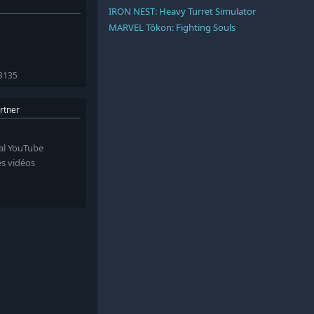
IRON NEST: Heavy Turret Simulator
MARVEL Tōkon: Fighting Souls
93135
rtner
nal YouTube
es vidéos