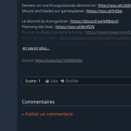
Deviens un vrai Krooguistanais abonne toi :
http://goo.gl/UbI
Mount and blades sur gamesplanet :
https://goo.gl/JJd3qi
Le discord du Krooguistan :
https://discord.gg/kRBqJvQ
Planning des lives :
https://goo.gl/BmfSZV
Si vous souhaitez soutenir le kroog :
https://www.tipeee.com/
Notre groupe steam :
http://steamcommunity.com/groups/Kr
Suivez moi sur FB :
https://www.facebook.com/KroogGaming/
en savoir plus…
Tweetons ensemble :
https://twitter.com/KroogGaming
Source:
https://youtu.be/cYOkR5lv0bs
Score:
1
Like
Dislike
Commentaires
» Publier un commentaire