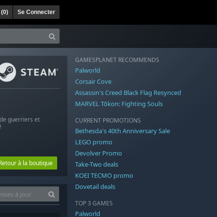
 (
0
)
Se Connecter
GAMESPLANET RECOMMENDS
Palworld
Corsair Cove
Assassin's Creed Black Flag Resynced
MARVEL Tōkon: Fighting Souls
de guerriers et
CURRENT PROMOTIONS
é
Bethesda's 40th Anniversary Sale
LEGO promo
Devolver Promo
Retour à la boutique
Take-Two deals
KOEI TECMO promo
Dovetail deals
TOP 3 GAMES
Palworld