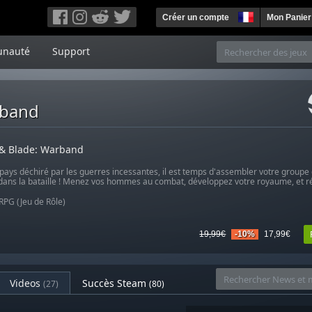
Créer un compte
Mon Panier
nauté
Support
rband
& Blade: Warband
pays déchiré par les guerres incessantes, il est temps d'assembler votre groupe 
 dans la bataille ! Menez vos hommes au combat, développez votre royaume, et r
RPG (Jeu de Rôle)
19,99€
-10%
17,99€
Videos
Succès Steam
(27)
(80)