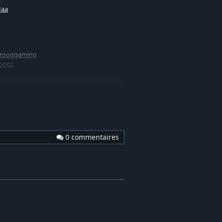
Haa
krooggaming
oogz
0 commentaires