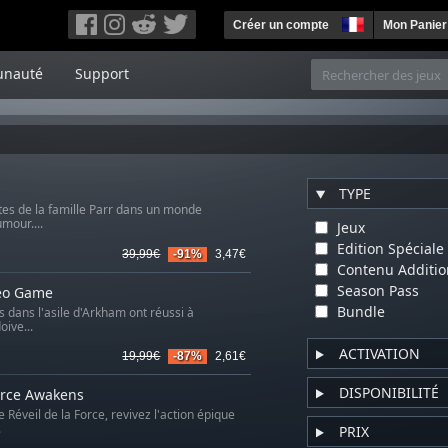
Créer un compte
Mon Panier
nauté
Support
TYPE
ntes de la famille Parr dans un monde
mour....
Jeux
Edition Spéciale
39,99€
-91%
3,47€
Contenu Additio
Season Pass
deo Game
Bundle
s dans l'asile d'Arkham ont réussi à
oive...
ACTIVATION
19,99€
-87%
2,61€
DISPONIBILITÉ
orce Awakens
éveil de la Force, revivez l'action épique
.
PRIX