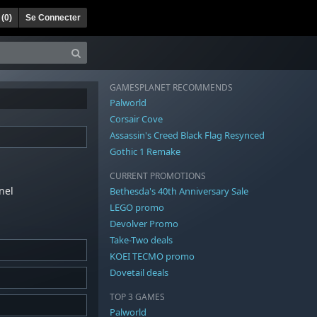
 (
0
)
Se Connecter
GAMESPLANET RECOMMENDS
Palworld
Corsair Cove
Assassin's Creed Black Flag Resynced
Gothic 1 Remake
CURRENT PROMOTIONS
nel
Bethesda's 40th Anniversary Sale
LEGO promo
Devolver Promo
Take-Two deals
KOEI TECMO promo
Dovetail deals
TOP 3 GAMES
Palworld