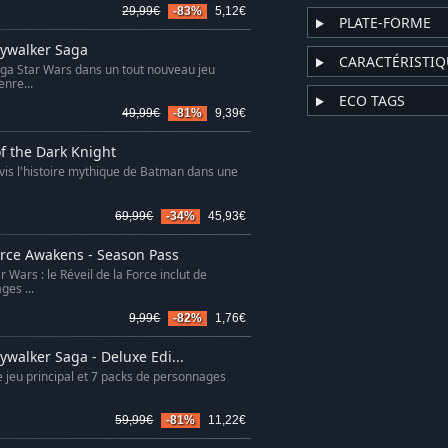
29,99€
-83%
5,12€
PLATE-FORME
kywalker Saga
CARACTÉRISTIQ
saga Star Wars dans un tout nouveau jeu
nre...
ECO TAGS
49,99€
-81%
9,39€
f the Dark Knight
 vis l'histoire mythique de Batman dans une
69,99€
-34%
45,93€
orce Awakens - Season Pass
Wars : le Réveil de la Force inclut de
es ...
9,99€
-82%
1,76€
walker Saga - Deluxe Edi...
e jeu principal et 7 packs de personnages
59,99€
-81%
11,22€