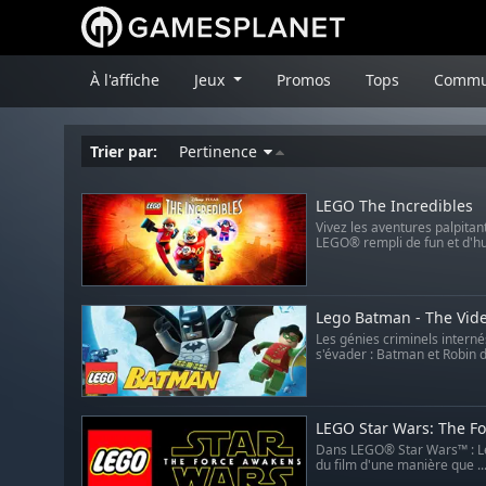
À l'affiche
Jeux
Promos
Tops
Commu
Trier par:
Pertinence
LEGO The Incredibles
Vivez les aventures palpita
LEGO® rempli de fun et d'hu
Lego Batman - The Vi
Les génies criminels interné
s'évader : Batman et Robin d
LEGO Star Wars: The F
Dans LEGO® Star Wars™ : Le R
du film d'une manière que ..