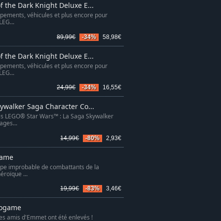
 the Dark Knight Deluxe E...
pements, véhicules et plus encore pour
LEG...
89,99€
-34%
58,98€
 the Dark Knight Deluxe E...
pements, véhicules et plus encore pour
LEG...
24,99€
-34%
16,55€
ywalker Saga Character Co...
es LEGO® Star Wars™ : La Saga Skywalker
ages...
14,99€
-80%
2,93€
game
pe improbable de combattants de la
éroïque ...
19,99€
-83%
3,46€
eogame
les amis d'Emmet ont été enlevés !