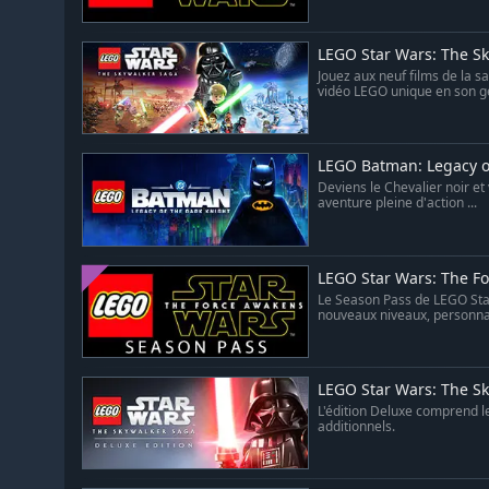
LEGO Star Wars: The S
Jouez aux neuf films de la 
vidéo LEGO unique en son ge
LEGO Batman: Legacy o
Deviens le Chevalier noir et
aventure pleine d'action ...
LEGO Star Wars: The F
Le Season Pass de LEGO Star 
nouveaux niveaux, personnag
LEGO Star Wars: The Sky
L'édition Deluxe comprend l
additionnels.