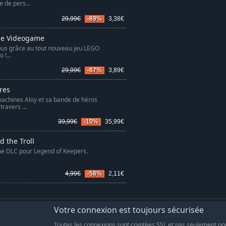
 de pers...
29,99€
-89%
3,38€
ie Videogame
 vous grâce au tout nouveau jeu LEGO
 !...
29,99€
-87%
3,89€
res
machines Aloy et sa bande de héros
ravers ...
39,99€
-10%
35,99€
 the Troll
ème DLC pour Legend of Keepers.
4,99€
-58%
2,11€
Votre connexion est toujours sécurisée
Toutes les connexions sont cryptées SSL et pas seulement po