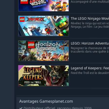
Accompagné d'une multitude
The LEGO Ninjago Mov
Révèlez le ninja qui est en
Ninjago, Le Film : Le Jeu Vidéo
LEGO: Horizon Adventu
Rejoignez la chasseuse de 
truculents dans une quête à t
Legend of Keepers: Feed
Feed the Troll est le deuxi
Avantages Gamesplanet.com
Distributeur officiel, reconnu depuis 2006